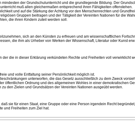
um mindesten der Grundschulunterricht und die grundlegende Bildung. Der Grundschul
nterricht muß allen gleichermaßen entsprechend ihren Fähigkeiten offenstehen.
lichkeit und auf die Stärkung der Achtung vor den Menschenrechten und Grundfreih
eligiösen Gruppen beitragen und der Tätigkeit der Vereinten Nationen für die Wahr
len, die ihren Kindern zuteil werden soll.
 teilzunehmen, sich an den Künsten zu erfreuen und am wissenschaftlichen Fortsch
eressen, die ihm als Urheber von Werken der Wissenschaft, Literatur oder Kunst er
n der die in dieser Erklärung verkündeten Rechte und Freiheiten voll verwirklicht
reie und volle Entfaltung seiner Persönlichkeit möglich ist.
n Beschränkungen unterworfen, die das Gesetz ausschließlich zu dem Zweck vorsie
der öffentlichen Ordnung und des allgemeinen Wohles in einer demokratischen Ge
ch zu den Zielen und Grundsätzen der Vereinten Nationen ausgeübt werden.
 daß sie für einen Staat, eine Gruppe oder eine Person irgendein Recht begründe
e und Freiheiten zum Ziel hat.