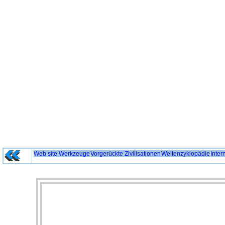
Web site Werkzeuge
Vorgerückte Zivilisationen
Weltenzyklopädie
Inter