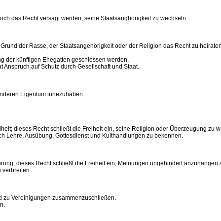
noch das Recht versagt werden, seine Staatsanghörigkeit zu wechseln.
und der Rasse, der Staatsangehörigkeit oder der Religion das Recht zu heiraten
ung der künftigen Ehegatten geschlossen werden.
hat Anspruch auf Schutz durch Gesellschaft und Staat.
t anderen Eigentum innezuhaben.
eit; dieses Recht schließt die Freiheit ein, seine Religion oder Überzeugung zu 
durch Lehre, Ausübung, Gottesdienst und Kulthandlungen zu bekennen.
erung; dieses Recht schließt die Freiheit ein, Meinungen ungehindert anzuhängen
verbreiten.
und zu Vereinigungen zusammenzuschließen.
n.