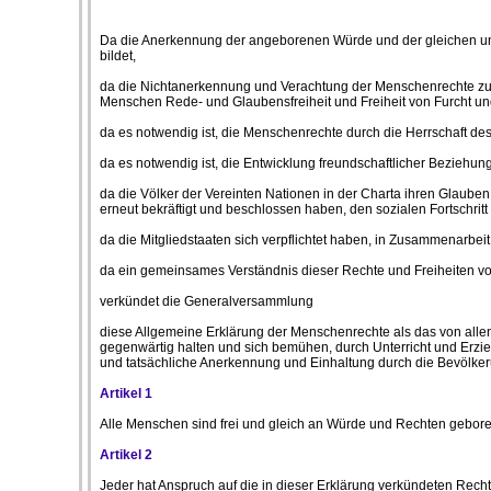
Da die Anerkennung der angeborenen Würde und der gleichen und 
bildet,
da die Nichtanerkennung und Verachtung der Menschenrechte zu Ak
Menschen Rede- und Glaubensfreiheit und Freiheit von Furcht un
da es notwendig ist, die Menschenrechte durch die Herrschaft de
da es notwendig ist, die Entwicklung freundschaftlicher Beziehu
da die Völker der Vereinten Nationen in der Charta ihren Glau
erneut bekräftigt und beschlossen haben, den sozialen Fortschrit
da die Mitgliedstaaten sich verpflichtet haben, in Zusammenarbe
da ein gemeinsames Verständnis dieser Rechte und Freiheiten von gr
verkündet die Generalversammlung
diese Allgemeine Erklärung der Menschenrechte als das von allen
gegenwärtig halten und sich bemühen, durch Unterricht und Erzie
und tatsächliche Anerkennung und Einhaltung durch die Bevölkeru
Artikel 1
Alle Menschen sind frei und gleich an Würde und Rechten geboren
Artikel 2
Jeder hat Anspruch auf die in dieser Erklärung verkündeten Recht