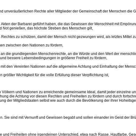
unveräußerlichen Rechte aller Mitglieder der Gemeinschaft der Menschen die Grun
ten der Barbarei geführt haben, die das Gewissen der Menschheit mit Empörung er
d Not genießen, das höchste Streben des Menschen gilt,
s Rechtes zu schützen, damit der Mensch nicht gezwungen wird, als letztes Mittel 
ngen zwischen den Nationen zu fördern,
ben an die grundlegenden Menschenrechte, an die Würde und den Wert der menschl
t und bessere Lebensbedingungen in größerer Freiheit zu fördern,
it mit den Vereinten Nationen auf die allgemeine Achtung und Einhaltung der Mens
ößter Wichtigkeit für die volle Erfüllung dieser Verpflichtung ist,
 Völkern und Nationen zu erreichende gemeinsame Ideal, damit jeder einzelne und 
hung die Achtung vor diesen Rechten und Freiheiten zu fördern und durch fortsch
ng der Mitgliedstaaten selbst wie auch durch die Bevölkerung der ihrer Hoheitsg
. Sie sind mit Vernunft und Gewissen begabt und sollen einander im Geist der Br
e und Freiheiten ohne irgendeinen Unterschied, etwa nach Rasse, Hautfarbe, Gesch