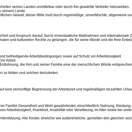
nheiten seines Landes unmittelbar oder durch frei gewählte Vertreter mitzuwirken.
in seinem Lande.
öffentlichen Gewalt; dieser Wille muß durch regelmäßige, unverfälschte, allgemein
icherheit und Anspruch darauf, durch innerstaatliche Maßnahmen und international
ozialen und kulturellen Rechte zu gelangen, die für seine Würde und die freie Entwi
e und befriedigende Arbeitsbedingungen sowie auf Schutz vor Arbeitslosigkeit.
che Arbeit.
de Entlohnung, die ihm und seiner Familie eine der menschlichen Würde entsprechen
n zu bilden und solchen beizutreten.
auf eine vernünftige Begrenzung der Arbeitszeit und regelmäßigen bezahlten Urlau
ner Familie Gesundheit und Wohl gewährleistet, einschließlich Nahrung, Kleidung
on Arbeitslosigkeit, Krankheit, Invalidität oder Verwitwung, im Alter sowie bei and
erstützung. Alle Kinder, eheliche wie außereheliche, genießen den gleichen sozi