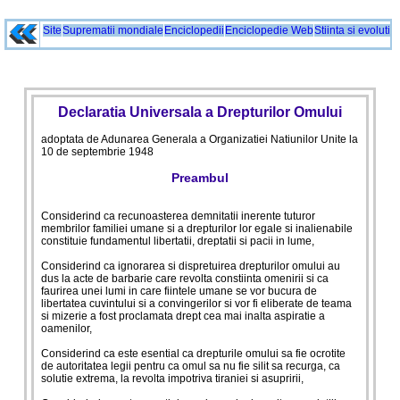
Site
Suprematii mondiale
Enciclopedii
Enciclopedie Web
Stiinta si evolutie
Declaratia Universala a Drepturilor Omului
adoptata de Adunarea Generala a Organizatiei Natiunilor Unite la
10 de septembrie 1948
Preambul
Considerind ca recunoasterea demnitatii inerente tuturor
membrilor familiei umane si a drepturilor lor egale si inalienabile
constituie fundamentul libertatii, dreptatii si pacii in lume,
Considerind ca ignorarea si dispretuirea drepturilor omului au
dus la acte de barbarie care revolta constiinta omenirii si ca
faurirea unei lumi in care fiintele umane se vor bucura de
libertatea cuvintului si a convingerilor si vor fi eliberate de teama
si mizerie a fost proclamata drept cea mai inalta aspiratie a
oamenilor,
Considerind ca este esential ca drepturile omului sa fie ocrotite
de autoritatea legii pentru ca omul sa nu fie silit sa recurga, ca
solutie extrema, la revolta impotriva tiraniei si asupririi,