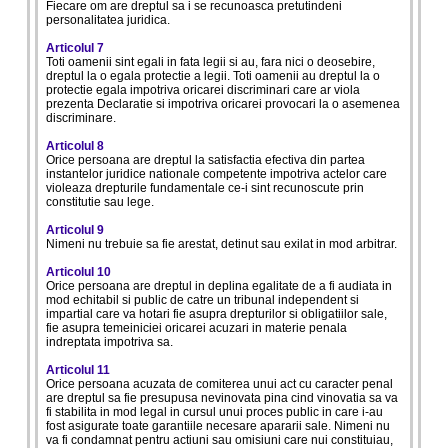
Fiecare om are dreptul sa i se recunoasca pretutindeni
personalitatea juridica.
Articolul 7
Toti oamenii sint egali in fata legii si au, fara nici o deosebire,
dreptul la o egala protectie a legii. Toti oamenii au dreptul la o
protectie egala impotriva oricarei discriminari care ar viola
prezenta Declaratie si impotriva oricarei provocari la o asemenea
discriminare.
Articolul 8
Orice persoana are dreptul la satisfactia efectiva din partea
instantelor juridice nationale competente impotriva actelor care
violeaza drepturile fundamentale ce-i sint recunoscute prin
constitutie sau lege.
Articolul 9
Nimeni nu trebuie sa fie arestat, detinut sau exilat in mod arbitrar.
Articolul 10
Orice persoana are dreptul in deplina egalitate de a fi audiata in
mod echitabil si public de catre un tribunal independent si
impartial care va hotari fie asupra drepturilor si obligatiilor sale,
fie asupra temeiniciei oricarei acuzari in materie penala
indreptata impotriva sa.
Articolul 11
Orice persoana acuzata de comiterea unui act cu caracter penal
are dreptul sa fie presupusa nevinovata pina cind vinovatia sa va
fi stabilita in mod legal in cursul unui proces public in care i-au
fost asigurate toate garantiile necesare apararii sale. Nimeni nu
va fi condamnat pentru actiuni sau omisiuni care nui constituiau,