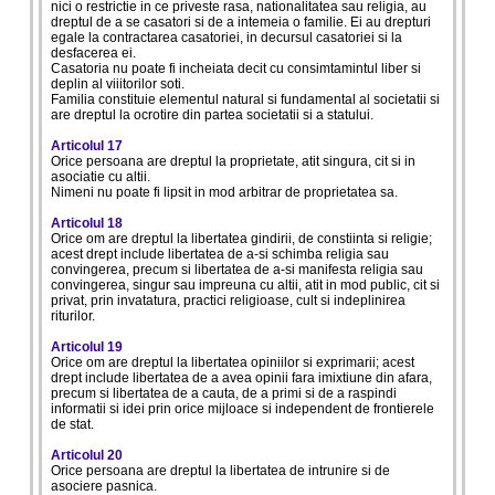
nici o restrictie in ce priveste rasa, nationalitatea sau religia, au
dreptul de a se casatori si de a intemeia o familie. Ei au drepturi
egale la contractarea casatoriei, in decursul casatoriei si la
desfacerea ei.
Casatoria nu poate fi incheiata decit cu consimtamintul liber si
deplin al viiitorilor soti.
Familia constituie elementul natural si fundamental al societatii si
are dreptul la ocrotire din partea societatii si a statului.
Articolul 17
Orice persoana are dreptul la proprietate, atit singura, cit si in
asociatie cu altii.
Nimeni nu poate fi lipsit in mod arbitrar de proprietatea sa.
Articolul 18
Orice om are dreptul la libertatea gindirii, de constiinta si religie;
acest drept include libertatea de a-si schimba religia sau
convingerea, precum si libertatea de a-si manifesta religia sau
convingerea, singur sau impreuna cu altii, atit in mod public, cit si
privat, prin invatatura, practici religioase, cult si indeplinirea
riturilor.
Articolul 19
Orice om are dreptul la libertatea opiniilor si exprimarii; acest
drept include libertatea de a avea opinii fara imixtiune din afara,
precum si libertatea de a cauta, de a primi si de a raspindi
informatii si idei prin orice mijloace si independent de frontierele
de stat.
Articolul 20
Orice persoana are dreptul la libertatea de intrunire si de
asociere pasnica.