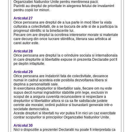
Organizatiei Natiunilor Unite pentru mentirenea pacii.
Parintii au dreptul de prioritate in alegerea felului de invatamint
pentru copiii lor minori.
Articolul 27
Orice persoana are dreptul de a lua parte in mod liber la viata
culturala a colectivitatii, de a se bucura de arte si de a participa la
progresul stiintific si la binefacerile lui.
Fiecare om are dreptul la ocrotirea intereselor morale si materiale
care decurg din orice lucrare stiintifica, literara sau artistica al
carei autor este.
Articolul 28
Orice persoana are dreptul la o orinduire sociala si internationala
in care drepturile si libertatile expuse in prezenta Declaratie pot fi
pe deplin infaptuite.
Articolul 29
Orice persoana are indatoriri fata de colectivitate, deoarece
numai in cadrul acesteia este posibila dezvoltarea libera si
deplina a personalitatii sale.
In exercitarea drepturilor si libertatilor sale, fiecare om nu este
supus decit numai ingradirilor stabilite prin lege, exclusiv in
scopul de a asigura cuvenita recunoastere si respectare a
drepturilor si libertatilor altora si ca sa fie satisfacute justele
cerinte ale moralei, ordinii publice si bunastarii generale intr-o
societate democratica.
Aceste drepturi si libertati nu vor putea fi in nici un caz exercitate
contrar scopurilor si principiilor Organizatiei Natiunilor Unite.
Articolul 30
Nici o dispozitie a prezentei Declaratii nu poate fi interpretata ca