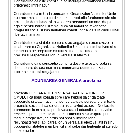
Considerind ca este esential a se incuraja dezvoltarea relatiilor
prietenesti intre natiuni,
Considerind ca in Carta popoarele Organizatiei Natiunilor Unite
au proclamat din nou credinta lor in drepturile fundamentale ale
omului, in demnitatea si in valoarea persoanei umane, drepturi
egale pentru barbati si femei si ca au hotarit sa favorizeze
progresul social si imbunatatirea conditiilor de viata in cadrul unei
libertati mai mari,
Considerind ca statele membre s-au angajat sa promoveze in
colaborare cu Organizatia Natiunilor Unite respectul universal si
efectiv fata de drepturile omului si libertatile fundamentale,
precum si respectarea lor universala si efectiva,
Considerind ca o conceptie comuna despre aceste drepturi si
libertati este de cea mai mare importanta pentru realizarea
deplina a acestui angajament,
ADUNEAREA GENERALA proclama
prezenta DECLARATIE UNIVERSALA A DREPTURILOR
OMULUI, ca ideal comun spre care trebuie sa tinda toate
popoarele si toate natiunile, pentru ca toate persoanele si toate
organele societatii sa se straduiasca, avind aceasta Declaratie
permanent in minte, ca prin invatatura si educatie sa dezvolte
respectul pentru aceste drepturi si libertati si sa asigure prin
masuri progresive, de ordin national si international,
recunoasterea si aplicarea lor universala si efectiva, atit in sinul
popoarelor statelor membre, cit si al celor din teritoriile aflate sub
jurisdictia lor.