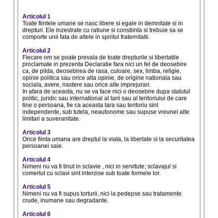
Articolul 1
Toate fiintele umane se nasc libere si egale in demnitate si in
drepturi. Ele inzestrate cu ratiune si constiinta si trebuie sa se
comporte unii fata de altele in spiritul fraternitatii.
Articolul 2
Fiecare om se poate prevala de toate drepturile si libertatile
proclamate in prezenta Declaratie fara nici un fel de deosebire
ca, de pilda, deosebirea de rasa, culoare, sex, limba, religie,
opinie politica sau orice alta opinie, de origine nationala sau
sociala, avere, nastere sau orice alte imprejurari.
In afara de aceasta, nu se va face nici o deosebire dupa statutul
politic, juridic sau international al tarii sau al teritoriului de care
tine o persoana, fie ca aceasta tara sau teritoriu sint
independente, sub tutela, neautonome sau supuse vreunei alte
limitari a suveranitate.
Articolul 3
Orice fiinta umana are dreptul la viata, la libertate si la securitatea
persoanei sale.
Articolul 4
Nimeni nu va fi tinut in sclavie , nici in servitute; sclavajul si
comertul cu sclavi sint interzise sub toate formele lor.
Articolul 5
Nimeni nu va fi supus torturii, nici la pedepse sau tratamente
crude, inumane sau degradante.
Articolul 6