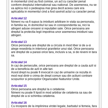
in momentul cind au fost comise, un act cu caracter penal
conform dreptului international sau national. De asemenea, nu se
va aplica nici o pedeapsa mai grea decit aceea care era
aplicabila in momentul cind a fost savirsit actul cu caracter penal.
Articolul 12
Nimeni nu va fi supus la imixtiuni arbitrare in viata sa personala,
in familia sa, in domiciliul lui sau in corespondenta sa, nici la
atingeri aduse onoarei si reputatiei sale. Orice persoana are
dreptul la protectia legii impotriva unor asemenea imixtiuni sau
atingeri.
Articolul 13
Orice persoana are dreptul de a circula in mod liber si de a-si
alege resedinta in interiorul granitelor unui stat. Orice persoana
are dreptul de a parasi orice tara, inclusiv a sa, si de reveni in tara
sa.
Articolul 14
In caz de persecutie, orice persoana are dreptul de a cauta azil si
de a beneficia de azil in alte tari.
Acest drept nu poate fi invocat in caz de urmarire ce rezulta in
mod real dintr-o crima de drept comun sau din actiuni contrare
scopurilor si principiilor Organizatiei Natiunilor Unite.
Articolul 15
Orice persoana are dreptul la o cetatenie.
Nimeni nu poate fi lipsit in mod arbitrar de cetatenia sa sau de
dreptul de a-si schimba cetatenia.
Articolul 16
Cu incepere de la implinirea virstei legale, barbatul si femeia, fara