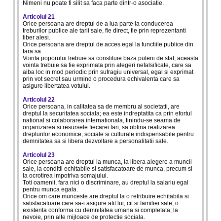
Nimeni nu poate fi silit sa faca parte dintr-o asociatie.
Articolul 21
Orice persoana are dreptul de a lua parte la conducerea
treburilor publice ale tarii sale, fie direct, fie prin reprezentanti
liber alesi.
Orice persoana are dreptul de acces egal la functiile publice din
tara sa.
Vointa poporului trebuie sa constituie baza puterii de stat; aceasta
vointa trebuie sa fie exprimata prin alegeri nefalsificate, care sa
aiba loc in mod periodic prin sufragiu universal, egal si exprimat
prin vot secret sau urmind o procedura echivalenta care sa
asigure libertatea votului.
Articolul 22
Orice persoana, in calitatea sa de membru al societatii, are
dreptul la securitatea sociala; ea este indreptatita ca prin efortul
national si colaborarea internationala, tinindu-se seama de
organizarea si resursele fiecarei tari, sa obtina realizarea
drepturilor economice, sociale si culturale indispensabile pentru
demnitatea sa si libera dezvoltare a personalitatii sale.
Articolul 23
Orice persoana are dreptul la munca, la libera alegere a muncii
sale, la conditii echitabile si satisfacatoare de munca, precum si
la ocrotirea impotriva somajului.
Toti oamenii, fara nici o discriminare, au dreptul la salariu egal
pentru munca egala.
Orice om care munceste are dreptul la o retribuire echitabila si
satisfacatoare care sa-i asigure atit lui, cit si familiei sale, o
existenta conforma cu demnitatea umana si completata, la
nevoie, prin alte mijloace de protectie sociala.