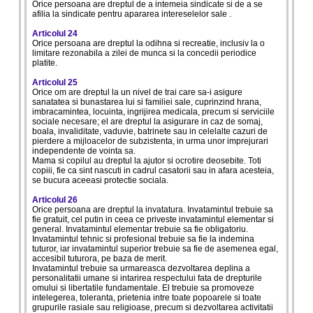
Orice persoana are dreptul de a intemeia sindicate si de a se
afilia la sindicate pentru apararea intereselelor sale .
Articolul 24
Orice persoana are dreptul la odihna si recreatie, inclusiv la o
limitare rezonabila a zilei de munca si la concedii periodice
platite.
Articolul 25
Orice om are dreptul la un nivel de trai care sa-i asigure
sanatatea si bunastarea lui si familiei sale, cuprinzind hrana,
imbracamintea, locuinta, ingrijirea medicala, precum si serviciile
sociale necesare; el are dreptul la asigurare in caz de somaj,
boala, invaliditate, vaduvie, batrinete sau in celelalte cazuri de
pierdere a mijloacelor de subzistenta, in urma unor imprejurari
independente de vointa sa.
Mama si copilul au dreptul la ajutor si ocrotire deosebite. Toti
copiii, fie ca sint nascuti in cadrul casatorii sau in afara acesteia,
se bucura aceeasi protectie sociala.
Articolul 26
Orice persoana are dreptul la invatatura. Invatamintul trebuie sa
fie gratuit, cel putin in ceea ce priveste invatamintul elementar si
general. Invatamintul elementar trebuie sa fie obligatoriu.
Invatamintul tehnic si profesional trebuie sa fie la indemina
tuturor, iar invatamintul superior trebuie sa fie de asemenea egal,
accesibil tuturora, pe baza de merit.
Invatamintul trebuie sa urmareasca dezvoltarea deplina a
personalitatii umane si intarirea respectului fata de drepturile
omului si libertatile fundamentale. El trebuie sa promoveze
intelegerea, toleranta, prietenia intre toate popoarele si toate
grupurile rasiale sau religioase, precum si dezvoltarea activitatii